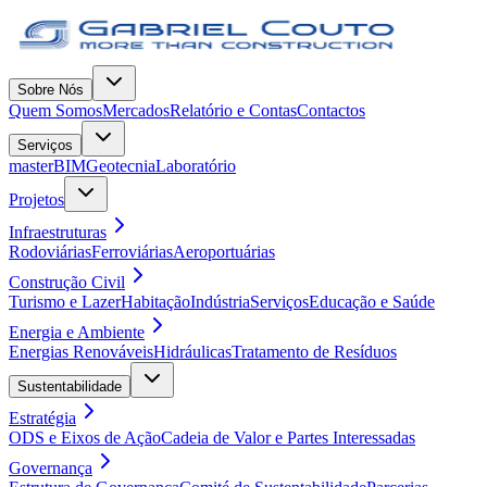
Sobre Nós
Quem Somos
Mercados
Relatório e Contas
Contactos
Serviços
masterBIM
Geotecnia
Laboratório
Projetos
Infraestruturas
Rodoviárias
Ferroviárias
Aeroportuárias
Construção Civil
Turismo e Lazer
Habitação
Indústria
Serviços
Educação e Saúde
Energia e Ambiente
Energias Renováveis
Hidráulicas
Tratamento de Resíduos
Sustentabilidade
Estratégia
ODS e Eixos de Ação
Cadeia de Valor e Partes Interessadas
Governança