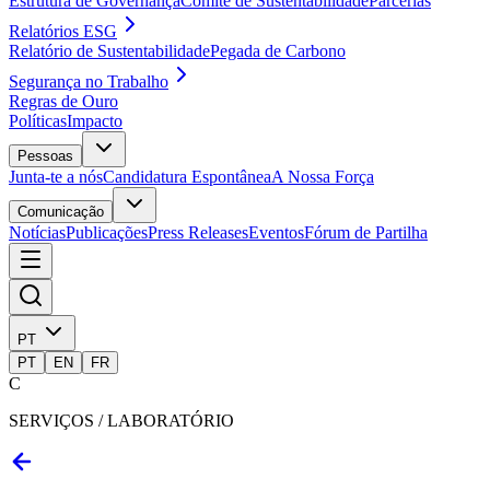
Estrutura de Governança
Comité de Sustentabilidade
Parcerias
Relatórios ESG
Relatório de Sustentabilidade
Pegada de Carbono
Segurança no Trabalho
Regras de Ouro
Políticas
Impacto
Pessoas
Junta-te a nós
Candidatura Espontânea
A Nossa Força
Comunicação
Notícias
Publicações
Press Releases
Eventos
Fórum de Partilha
PT
PT
EN
FR
C
SERVIÇOS / LABORATÓRIO