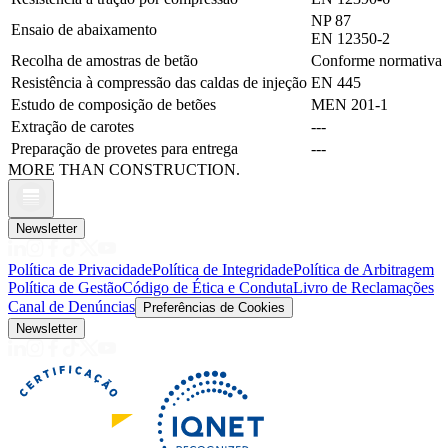
NP 87
Ensaio de abaixamento
EN 12350-2
Recolha de amostras de betão
Conforme normativa
Resistência à compressão das caldas de injeção
EN 445
Estudo de composição de betões
MEN 201-1
Extração de carotes
---
Preparação de provetes para entrega
---
MORE THAN CONSTRUCTION.
Newsletter
Política de Privacidade
Política de Integridade
Política de Arbitragem
Política de Gestão
Código de Ética e Conduta
Livro de Reclamações
Canal de Denúncias
Preferências de Cookies
Newsletter