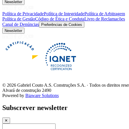
Newsletter
Política de Privacidade
Política de Integridade
Política de Arbitragem
Política de Gestão
Código de Ética e Conduta
Livro de Reclamações
Canal de Denúncias
Preferências de Cookies
Newsletter
©
2026
Gabriel Couto A.S. Construções S.A. · Todos os direitos res
Alvará de construção 2490
Powered by
Biaware Solutions
Subscrever newsletter
✕