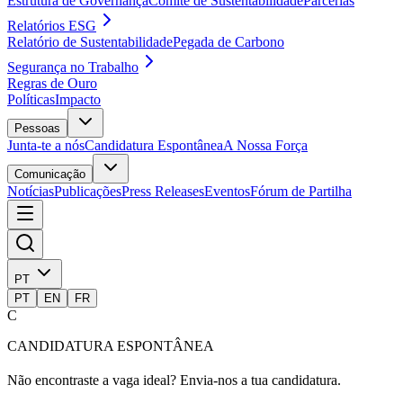
Estrutura de Governança
Comité de Sustentabilidade
Parcerias
Relatórios ESG
Relatório de Sustentabilidade
Pegada de Carbono
Segurança no Trabalho
Regras de Ouro
Políticas
Impacto
Pessoas
Junta-te a nós
Candidatura Espontânea
A Nossa Força
Comunicação
Notícias
Publicações
Press Releases
Eventos
Fórum de Partilha
PT
PT
EN
FR
C
CANDIDATURA ESPONTÂNEA
Não encontraste a vaga ideal? Envia-nos a tua candidatura.