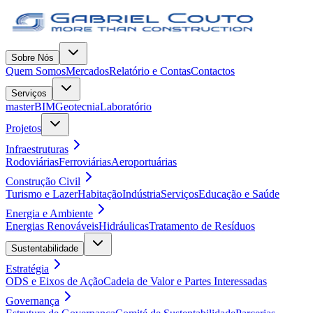
Sobre Nós
Quem Somos
Mercados
Relatório e Contas
Contactos
Serviços
masterBIM
Geotecnia
Laboratório
Projetos
Infraestruturas
Rodoviárias
Ferroviárias
Aeroportuárias
Construção Civil
Turismo e Lazer
Habitação
Indústria
Serviços
Educação e Saúde
Energia e Ambiente
Energias Renováveis
Hidráulicas
Tratamento de Resíduos
Sustentabilidade
Estratégia
ODS e Eixos de Ação
Cadeia de Valor e Partes Interessadas
Governança