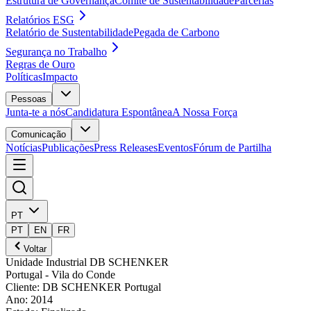
Estrutura de Governança
Comité de Sustentabilidade
Parcerias
Relatórios ESG
Relatório de Sustentabilidade
Pegada de Carbono
Segurança no Trabalho
Regras de Ouro
Políticas
Impacto
Pessoas
Junta-te a nós
Candidatura Espontânea
A Nossa Força
Comunicação
Notícias
Publicações
Press Releases
Eventos
Fórum de Partilha
PT
PT
EN
FR
Voltar
Unidade Industrial DB SCHENKER
Portugal
- Vila do Conde
Cliente
:
DB SCHENKER Portugal
Ano
:
2014