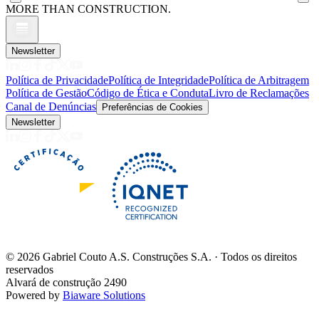
MORE THAN CONSTRUCTION.
Newsletter
Política de Privacidade
Política de Integridade
Política de Arbitragem
Política de Gestão
Código de Ética e Conduta
Livro de Reclamações
Canal de Denúncias
Preferências de Cookies
Newsletter
©
2026
Gabriel Couto A.S. Construções S.A. · Todos os direitos
reservados
Alvará de construção 2490
Powered by
Biaware Solutions