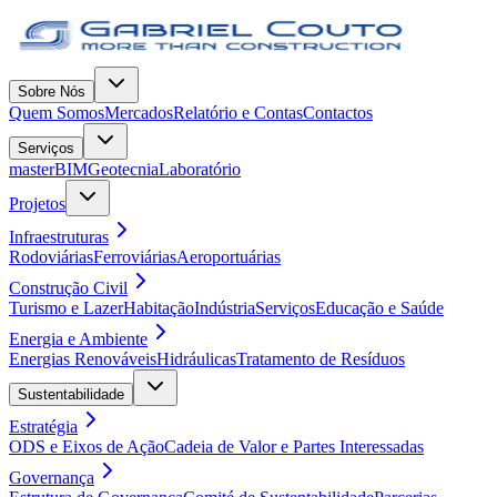
Sobre Nós
Quem Somos
Mercados
Relatório e Contas
Contactos
Serviços
masterBIM
Geotecnia
Laboratório
Projetos
Infraestruturas
Rodoviárias
Ferroviárias
Aeroportuárias
Construção Civil
Turismo e Lazer
Habitação
Indústria
Serviços
Educação e Saúde
Energia e Ambiente
Energias Renováveis
Hidráulicas
Tratamento de Resíduos
Sustentabilidade
Estratégia
ODS e Eixos de Ação
Cadeia de Valor e Partes Interessadas
Governança