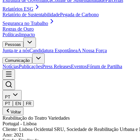
Estrutura de Governança
Comité de Sustentabilidade
Parcerias
Relatórios ESG
Relatório de Sustentabilidade
Pegada de Carbono
Segurança no Trabalho
Regras de Ouro
Políticas
Impacto
Pessoas
Junta-te a nós
Candidatura Espontânea
A Nossa Força
Comunicação
Notícias
Publicações
Press Releases
Eventos
Fórum de Partilha
PT
PT
EN
FR
Voltar
Reabilitação do Teatro Variedades
Portugal
- Lisboa
Cliente
:
Lisboa Ocidental SRU, Sociedade de Reabilitação Urbana e
Ano
:
2021