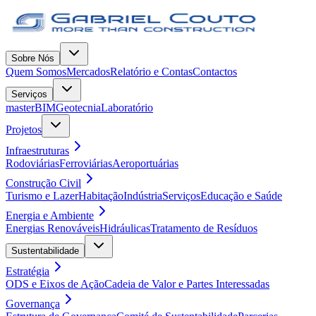
Sobre Nós
Quem Somos
Mercados
Relatório e Contas
Contactos
Serviços
masterBIM
Geotecnia
Laboratório
Projetos
Infraestruturas
Rodoviárias
Ferroviárias
Aeroportuárias
Construção Civil
Turismo e Lazer
Habitação
Indústria
Serviços
Educação e Saúde
Energia e Ambiente
Energias Renováveis
Hidráulicas
Tratamento de Resíduos
Sustentabilidade
Estratégia
ODS e Eixos de Ação
Cadeia de Valor e Partes Interessadas
Governança