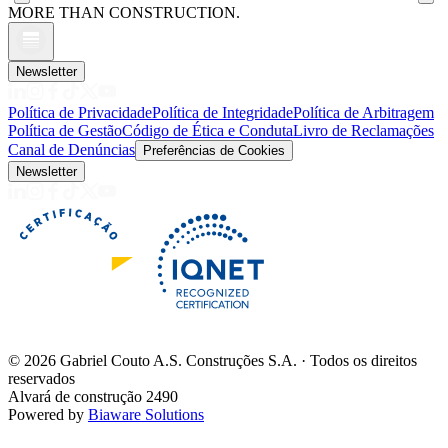
MORE THAN CONSTRUCTION.
Newsletter
Política de Privacidade
Política de Integridade
Política de Arbitragem
Política de Gestão
Código de Ética e Conduta
Livro de Reclamações
Canal de Denúncias
Preferências de Cookies
Newsletter
©
2026
Gabriel Couto A.S. Construções S.A. · Todos os direitos
reservados
Alvará de construção 2490
Powered by
Biaware Solutions