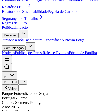
Estrutura de Governança
Comité de Sustentabilidade
Parcerias
Relatórios ESG
Relatório de Sustentabilidade
Pegada de Carbono
Segurança no Trabalho
Regras de Ouro
Políticas
Impacto
Pessoas
Junta-te a nós
Candidatura Espontânea
A Nossa Força
Comunicação
Notícias
Publicações
Press Releases
Eventos
Fórum de Partilha
PT
PT
EN
FR
Voltar
Parque Fotovoltaico de Serpa
Portugal
- Serpa
Cliente
:
Siemens, Portugal
Ano
:
2015