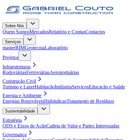
Sobre Nós
Quem Somos
Mercados
Relatório e Contas
Contactos
Serviços
masterBIM
Geotecnia
Laboratório
Projetos
Infraestruturas
Rodoviárias
Ferroviárias
Aeroportuárias
Construção Civil
Turismo e Lazer
Habitação
Indústria
Serviços
Educação e Saúde
Energia e Ambiente
Energias Renováveis
Hidráulicas
Tratamento de Resíduos
Sustentabilidade
Estratégia
ODS e Eixos de Ação
Cadeia de Valor e Partes Interessadas
Governança