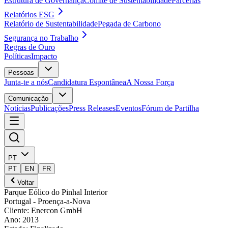
Estrutura de Governança
Comité de Sustentabilidade
Parcerias
Relatórios ESG
Relatório de Sustentabilidade
Pegada de Carbono
Segurança no Trabalho
Regras de Ouro
Políticas
Impacto
Pessoas
Junta-te a nós
Candidatura Espontânea
A Nossa Força
Comunicação
Notícias
Publicações
Press Releases
Eventos
Fórum de Partilha
PT
PT
EN
FR
Voltar
Parque Eólico do Pinhal Interior
Portugal
- Proença-a-Nova
Cliente
:
Enercon GmbH
Ano
:
2013