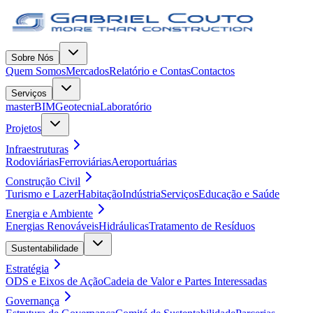
Sobre Nós
Quem Somos
Mercados
Relatório e Contas
Contactos
Serviços
masterBIM
Geotecnia
Laboratório
Projetos
Infraestruturas
Rodoviárias
Ferroviárias
Aeroportuárias
Construção Civil
Turismo e Lazer
Habitação
Indústria
Serviços
Educação e Saúde
Energia e Ambiente
Energias Renováveis
Hidráulicas
Tratamento de Resíduos
Sustentabilidade
Estratégia
ODS e Eixos de Ação
Cadeia de Valor e Partes Interessadas
Governança