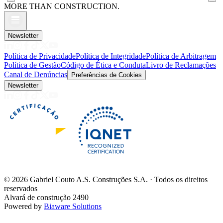
MORE THAN CONSTRUCTION.
Newsletter
Política de Privacidade
Política de Integridade
Política de Arbitragem
Política de Gestão
Código de Ética e Conduta
Livro de Reclamações
Canal de Denúncias
Preferências de Cookies
Newsletter
©
2026
Gabriel Couto A.S. Construções S.A. · Todos os direitos
reservados
Alvará de construção 2490
Powered by
Biaware Solutions