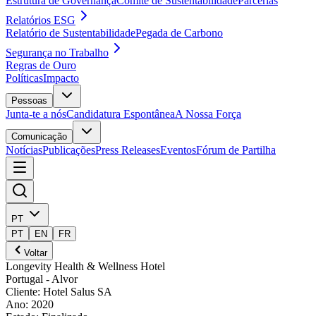
Estrutura de Governança
Comité de Sustentabilidade
Parcerias
Relatórios ESG
Relatório de Sustentabilidade
Pegada de Carbono
Segurança no Trabalho
Regras de Ouro
Políticas
Impacto
Pessoas
Junta-te a nós
Candidatura Espontânea
A Nossa Força
Comunicação
Notícias
Publicações
Press Releases
Eventos
Fórum de Partilha
PT
PT
EN
FR
Voltar
Longevity Health & Wellness Hotel
Portugal
- Alvor
Cliente
:
Hotel Salus SA
Ano
:
2020