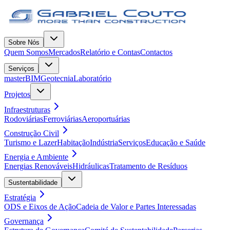
Sobre Nós
Quem Somos
Mercados
Relatório e Contas
Contactos
Serviços
masterBIM
Geotecnia
Laboratório
Projetos
Infraestruturas
Rodoviárias
Ferroviárias
Aeroportuárias
Construção Civil
Turismo e Lazer
Habitação
Indústria
Serviços
Educação e Saúde
Energia e Ambiente
Energias Renováveis
Hidráulicas
Tratamento de Resíduos
Sustentabilidade
Estratégia
ODS e Eixos de Ação
Cadeia de Valor e Partes Interessadas
Governança