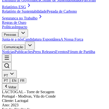
Estrutura de Governança
Comité de Sustentabilidade
Parcerias
Relatórios ESG
Relatório de Sustentabilidade
Pegada de Carbono
Segurança no Trabalho
Regras de Ouro
Políticas
Impacto
Pessoas
Junta-te a nós
Candidatura Espontânea
A Nossa Força
Comunicação
Notícias
Publicações
Press Releases
Eventos
Fórum de Partilha
PT
PT
EN
FR
Voltar
LACTOGAL - Torre de Secagem
Portugal
- Modivas, Vila do Conde
Cliente
:
Lactogal
Ano
:
2023