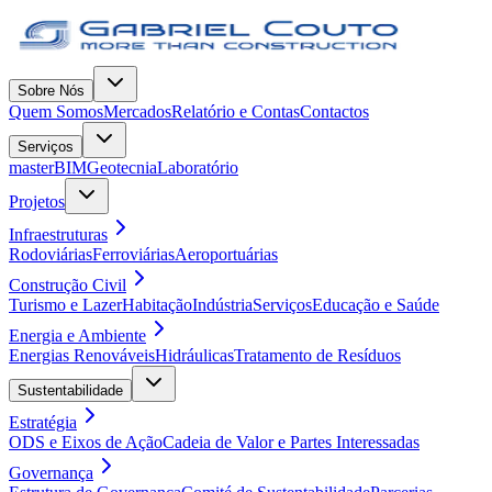
Sobre Nós
Quem Somos
Mercados
Relatório e Contas
Contactos
Serviços
masterBIM
Geotecnia
Laboratório
Projetos
Infraestruturas
Rodoviárias
Ferroviárias
Aeroportuárias
Construção Civil
Turismo e Lazer
Habitação
Indústria
Serviços
Educação e Saúde
Energia e Ambiente
Energias Renováveis
Hidráulicas
Tratamento de Resíduos
Sustentabilidade
Estratégia
ODS e Eixos de Ação
Cadeia de Valor e Partes Interessadas
Governança