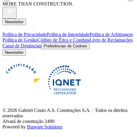
MORE THAN CONSTRUCTION.
Newsletter
Política de Privacidade
Política de Integridade
Política de Arbitragem
Política de Gestão
Código de Ética e Conduta
Livro de Reclamações
Canal de Denúncias
Preferências de Cookies
Newsletter
©
2026
Gabriel Couto A.S. Construções S.A. · Todos os direitos
reservados
Alvará de construção 2490
Powered by
Biaware Solutions