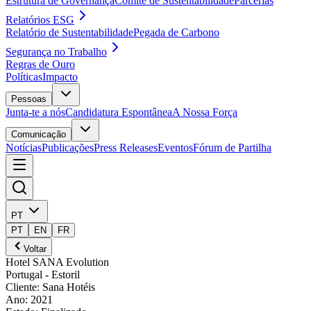
Estrutura de Governança
Comité de Sustentabilidade
Parcerias
Relatórios ESG
Relatório de Sustentabilidade
Pegada de Carbono
Segurança no Trabalho
Regras de Ouro
Políticas
Impacto
Pessoas
Junta-te a nós
Candidatura Espontânea
A Nossa Força
Comunicação
Notícias
Publicações
Press Releases
Eventos
Fórum de Partilha
PT
PT
EN
FR
Voltar
Hotel SANA Evolution
Portugal
- Estoril
Cliente
:
Sana Hotéis
Ano
:
2021