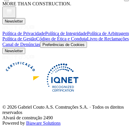
MORE THAN CONSTRUCTION.
Newsletter
Política de Privacidade
Política de Integridade
Política de Arbitragem
Política de Gestão
Código de Ética e Conduta
Livro de Reclamações
Canal de Denúncias
Preferências de Cookies
Newsletter
©
2026
Gabriel Couto A.S. Construções S.A. · Todos os direitos
reservados
Alvará de construção 2490
Powered by
Biaware Solutions