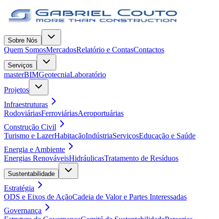
Sobre Nós
Quem Somos
Mercados
Relatório e Contas
Contactos
Serviços
masterBIM
Geotecnia
Laboratório
Projetos
Infraestruturas
Rodoviárias
Ferroviárias
Aeroportuárias
Construção Civil
Turismo e Lazer
Habitação
Indústria
Serviços
Educação e Saúde
Energia e Ambiente
Energias Renováveis
Hidráulicas
Tratamento de Resíduos
Sustentabilidade
Estratégia
ODS e Eixos de Ação
Cadeia de Valor e Partes Interessadas
Governança