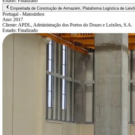
Estado
:
Finalizado
Empreitada de Construção de Armazém, Plataforma Logística de Leix
Portugal
- Matosinhos
Ano
:
2017
Cliente
:
APDL, Administração dos Portos do Douro e Leixões, S.A.
Estado
:
Finalizado