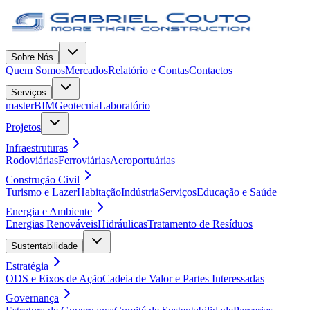
Sobre Nós
Quem Somos
Mercados
Relatório e Contas
Contactos
Serviços
masterBIM
Geotecnia
Laboratório
Projetos
Infraestruturas
Rodoviárias
Ferroviárias
Aeroportuárias
Construção Civil
Turismo e Lazer
Habitação
Indústria
Serviços
Educação e Saúde
Energia e Ambiente
Energias Renováveis
Hidráulicas
Tratamento de Resíduos
Sustentabilidade
Estratégia
ODS e Eixos de Ação
Cadeia de Valor e Partes Interessadas
Governança