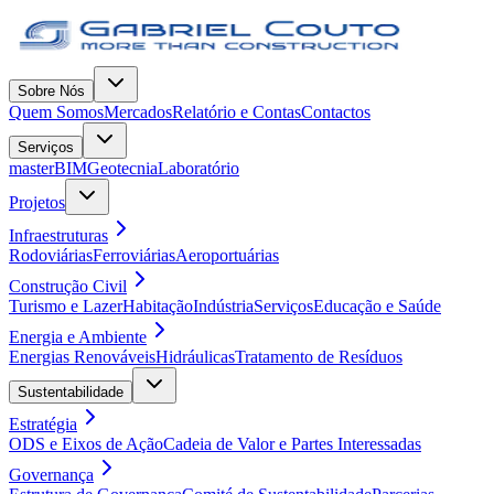
Sobre Nós
Quem Somos
Mercados
Relatório e Contas
Contactos
Serviços
masterBIM
Geotecnia
Laboratório
Projetos
Infraestruturas
Rodoviárias
Ferroviárias
Aeroportuárias
Construção Civil
Turismo e Lazer
Habitação
Indústria
Serviços
Educação e Saúde
Energia e Ambiente
Energias Renováveis
Hidráulicas
Tratamento de Resíduos
Sustentabilidade
Estratégia
ODS e Eixos de Ação
Cadeia de Valor e Partes Interessadas
Governança