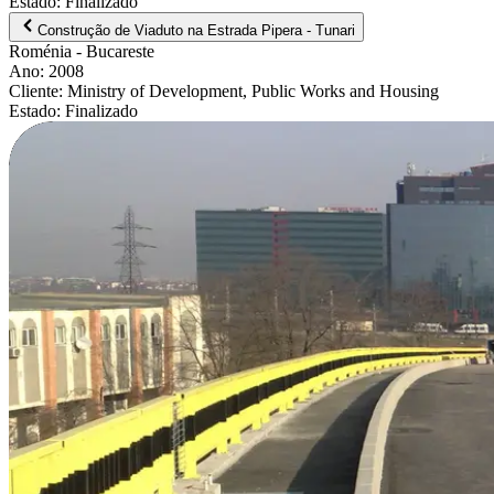
Estado
:
Finalizado
Construção de Viaduto na Estrada Pipera - Tunari
Roménia
- Bucareste
Ano
:
2008
Cliente
:
Ministry of Development, Public Works and Housing
Estado
:
Finalizado