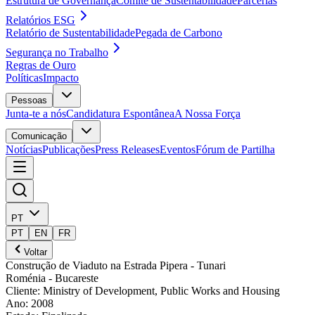
Estrutura de Governança
Comité de Sustentabilidade
Parcerias
Relatórios ESG
Relatório de Sustentabilidade
Pegada de Carbono
Segurança no Trabalho
Regras de Ouro
Políticas
Impacto
Pessoas
Junta-te a nós
Candidatura Espontânea
A Nossa Força
Comunicação
Notícias
Publicações
Press Releases
Eventos
Fórum de Partilha
PT
PT
EN
FR
Voltar
Construção de Viaduto na Estrada Pipera - Tunari
Roménia
- Bucareste
Cliente
:
Ministry of Development, Public Works and Housing
Ano
:
2008