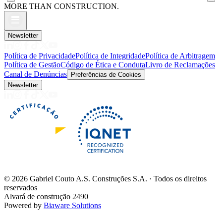
MORE THAN CONSTRUCTION.
Newsletter
Política de Privacidade
Política de Integridade
Política de Arbitragem
Política de Gestão
Código de Ética e Conduta
Livro de Reclamações
Canal de Denúncias
Preferências de Cookies
Newsletter
©
2026
Gabriel Couto A.S. Construções S.A. · Todos os direitos
reservados
Alvará de construção 2490
Powered by
Biaware Solutions