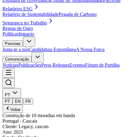
Estrutura de Governança
Comité de Sustentabilidade
Parcerias
Relatórios ESG
Relatório de Sustentabilidade
Pegada de Carbono
Segurança no Trabalho
Regras de Ouro
Políticas
Impacto
Pessoas
Junta-te a nós
Candidatura Espontânea
A Nossa Força
Comunicação
Notícias
Publicações
Press Releases
Eventos
Fórum de Partilha
PT
PT
EN
FR
Voltar
Construção de 10 moradias em banda
Portugal
- Cascais
Cliente
:
Legacy, cascais
Ano
:
2021