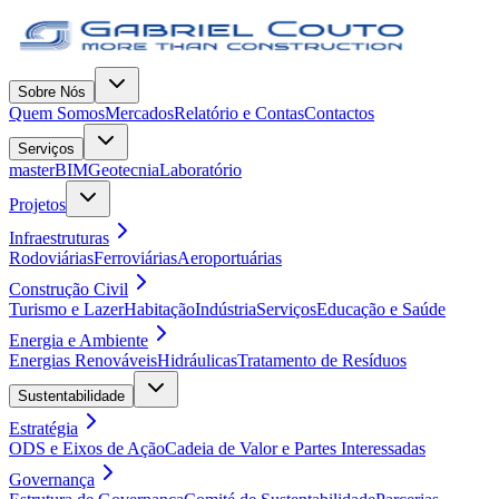
Sobre Nós
Quem Somos
Mercados
Relatório e Contas
Contactos
Serviços
masterBIM
Geotecnia
Laboratório
Projetos
Infraestruturas
Rodoviárias
Ferroviárias
Aeroportuárias
Construção Civil
Turismo e Lazer
Habitação
Indústria
Serviços
Educação e Saúde
Energia e Ambiente
Energias Renováveis
Hidráulicas
Tratamento de Resíduos
Sustentabilidade
Estratégia
ODS e Eixos de Ação
Cadeia de Valor e Partes Interessadas
Governança