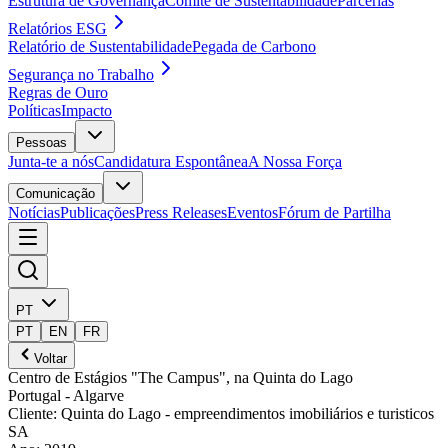
Estrutura de Governança
Comité de Sustentabilidade
Parcerias
Relatórios ESG
Relatório de Sustentabilidade
Pegada de Carbono
Segurança no Trabalho
Regras de Ouro
Políticas
Impacto
Pessoas
Junta-te a nós
Candidatura Espontânea
A Nossa Força
Comunicação
Notícias
Publicações
Press Releases
Eventos
Fórum de Partilha
PT
PT
EN
FR
Voltar
Centro de Estágios "The Campus", na Quinta do Lago
Portugal
- Algarve
Cliente
:
Quinta do Lago - empreendimentos imobiliários e turisticos
SA