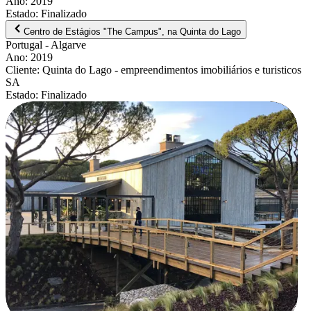
Ano
:
2019
Estado
:
Finalizado
Centro de Estágios "The Campus", na Quinta do Lago
Portugal
- Algarve
Ano
:
2019
Cliente
:
Quinta do Lago - empreendimentos imobiliários e turisticos
SA
Estado
:
Finalizado