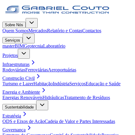
Sobre Nós
Quem Somos
Mercados
Relatório e Contas
Contactos
Serviços
masterBIM
Geotecnia
Laboratório
Projetos
Infraestruturas
Rodoviárias
Ferroviárias
Aeroportuárias
Construção Civil
Turismo e Lazer
Habitação
Indústria
Serviços
Educação e Saúde
Energia e Ambiente
Energias Renováveis
Hidráulicas
Tratamento de Resíduos
Sustentabilidade
Estratégia
ODS e Eixos de Ação
Cadeia de Valor e Partes Interessadas
Governança