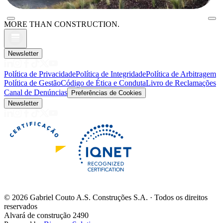
MORE THAN CONSTRUCTION.
Newsletter
Política de Privacidade
Política de Integridade
Política de Arbitragem
Política de Gestão
Código de Ética e Conduta
Livro de Reclamações
Canal de Denúncias
Preferências de Cookies
Newsletter
©
2026
Gabriel Couto A.S. Construções S.A. · Todos os direitos
reservados
Alvará de construção 2490