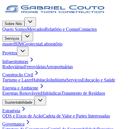
Sobre Nós
Quem Somos
Mercados
Relatório e Contas
Contactos
Serviços
masterBIM
Geotecnia
Laboratório
Projetos
Infraestruturas
Rodoviárias
Ferroviárias
Aeroportuárias
Construção Civil
Turismo e Lazer
Habitação
Indústria
Serviços
Educação e Saúde
Energia e Ambiente
Energias Renováveis
Hidráulicas
Tratamento de Resíduos
Sustentabilidade
Estratégia
ODS e Eixos de Ação
Cadeia de Valor e Partes Interessadas
Governança