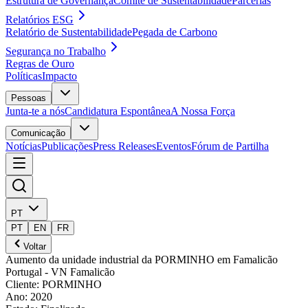
Estrutura de Governança
Comité de Sustentabilidade
Parcerias
Relatórios ESG
Relatório de Sustentabilidade
Pegada de Carbono
Segurança no Trabalho
Regras de Ouro
Políticas
Impacto
Pessoas
Junta-te a nós
Candidatura Espontânea
A Nossa Força
Comunicação
Notícias
Publicações
Press Releases
Eventos
Fórum de Partilha
PT
PT
EN
FR
Voltar
Aumento da unidade industrial da PORMINHO em Famalicão
Portugal
- VN Famalicão
Cliente
:
PORMINHO
Ano
:
2020