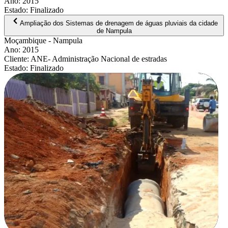
Ano
:
2015
Estado
:
Finalizado
Ampliação dos Sistemas de drenagem de águas pluviais da cidade
de Nampula
Moçambique
- Nampula
Ano
:
2015
Cliente
:
ANE- Administração Nacional de estradas
Estado
:
Finalizado