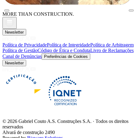
MORE THAN CONSTRUCTION.
Newsletter
Política de Privacidade
Política de Integridade
Política de Arbitragem
Política de Gestão
Código de Ética e Conduta
Livro de Reclamações
Canal de Denúncias
Preferências de Cookies
Newsletter
©
2026
Gabriel Couto A.S. Construções S.A. · Todos os direitos
reservados
Alvará de construção 2490
Powered by
Biaware Solutions