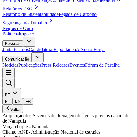
Estrutura de Governança
Comité de Sustentabilidade
Parcerias
Relatórios ESG
Relatório de Sustentabilidade
Pegada de Carbono
Segurança no Trabalho
Regras de Ouro
Políticas
Impacto
Pessoas
Junta-te a nós
Candidatura Espontânea
A Nossa Força
Comunicação
Notícias
Publicações
Press Releases
Eventos
Fórum de Partilha
PT
PT
EN
FR
Voltar
Ampliação dos Sistemas de drenagem de águas pluviais da cidade
de Nampula
Moçambique
- Nampula
Cliente
:
ANE- Administração Nacional de estradas