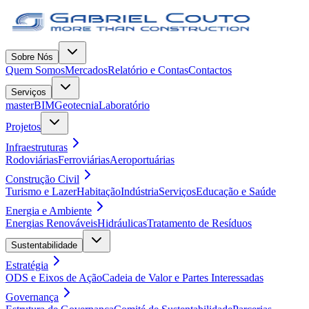
Sobre Nós
Quem Somos
Mercados
Relatório e Contas
Contactos
Serviços
masterBIM
Geotecnia
Laboratório
Projetos
Infraestruturas
Rodoviárias
Ferroviárias
Aeroportuárias
Construção Civil
Turismo e Lazer
Habitação
Indústria
Serviços
Educação e Saúde
Energia e Ambiente
Energias Renováveis
Hidráulicas
Tratamento de Resíduos
Sustentabilidade
Estratégia
ODS e Eixos de Ação
Cadeia de Valor e Partes Interessadas
Governança