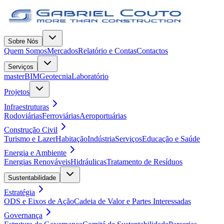
Sobre Nós
Quem Somos
Mercados
Relatório e Contas
Contactos
Serviços
masterBIM
Geotecnia
Laboratório
Projetos
Infraestruturas
Rodoviárias
Ferroviárias
Aeroportuárias
Construção Civil
Turismo e Lazer
Habitação
Indústria
Serviços
Educação e Saúde
Energia e Ambiente
Energias Renováveis
Hidráulicas
Tratamento de Resíduos
Sustentabilidade
Estratégia
ODS e Eixos de Ação
Cadeia de Valor e Partes Interessadas
Governança