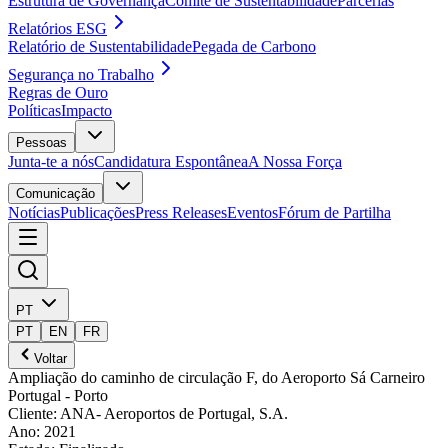
Estrutura de Governança
Comité de Sustentabilidade
Parcerias
Relatórios ESG
Relatório de Sustentabilidade
Pegada de Carbono
Segurança no Trabalho
Regras de Ouro
Políticas
Impacto
Pessoas
Junta-te a nós
Candidatura Espontânea
A Nossa Força
Comunicação
Notícias
Publicações
Press Releases
Eventos
Fórum de Partilha
PT
PT
EN
FR
Voltar
Ampliação do caminho de circulação F, do Aeroporto Sá Carneiro
Portugal
- Porto
Cliente
:
ANA- Aeroportos de Portugal, S.A.
Ano
:
2021