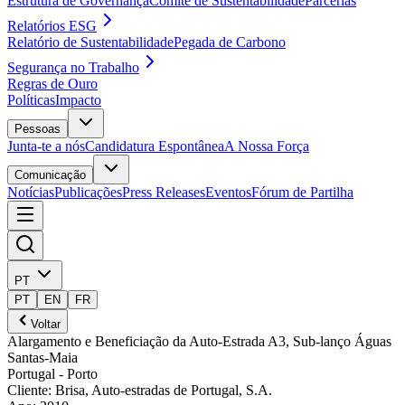
Estrutura de Governança
Comité de Sustentabilidade
Parcerias
Relatórios ESG
Relatório de Sustentabilidade
Pegada de Carbono
Segurança no Trabalho
Regras de Ouro
Políticas
Impacto
Pessoas
Junta-te a nós
Candidatura Espontânea
A Nossa Força
Comunicação
Notícias
Publicações
Press Releases
Eventos
Fórum de Partilha
PT
PT
EN
FR
Voltar
Alargamento e Beneficiação da Auto-Estrada A3, Sub-lanço Águas
Santas-Maia
Portugal
- Porto
Cliente
:
Brisa, Auto-estradas de Portugal, S.A.