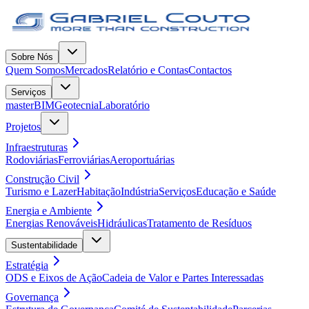
Sobre Nós
Quem Somos
Mercados
Relatório e Contas
Contactos
Serviços
masterBIM
Geotecnia
Laboratório
Projetos
Infraestruturas
Rodoviárias
Ferroviárias
Aeroportuárias
Construção Civil
Turismo e Lazer
Habitação
Indústria
Serviços
Educação e Saúde
Energia e Ambiente
Energias Renováveis
Hidráulicas
Tratamento de Resíduos
Sustentabilidade
Estratégia
ODS e Eixos de Ação
Cadeia de Valor e Partes Interessadas
Governança