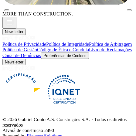
MORE THAN CONSTRUCTION.
Newsletter
Política de Privacidade
Política de Integridade
Política de Arbitragem
Política de Gestão
Código de Ética e Conduta
Livro de Reclamações
Canal de Denúncias
Preferências de Cookies
Newsletter
©
2026
Gabriel Couto A.S. Construções S.A. · Todos os direitos
reservados
Alvará de construção 2490
Powered by
Biaware Solutions