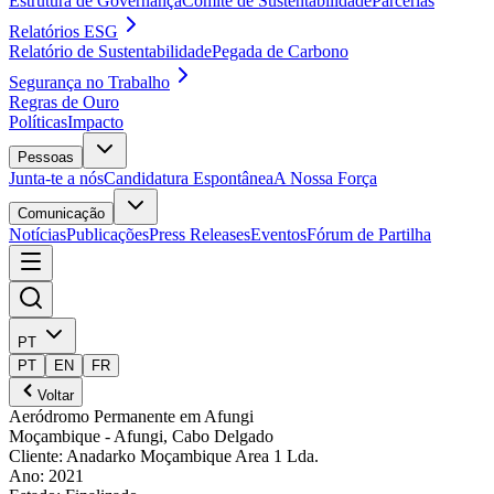
Estrutura de Governança
Comité de Sustentabilidade
Parcerias
Relatórios ESG
Relatório de Sustentabilidade
Pegada de Carbono
Segurança no Trabalho
Regras de Ouro
Políticas
Impacto
Pessoas
Junta-te a nós
Candidatura Espontânea
A Nossa Força
Comunicação
Notícias
Publicações
Press Releases
Eventos
Fórum de Partilha
PT
PT
EN
FR
Voltar
Aeródromo Permanente em Afungi
Moçambique
- Afungi, Cabo Delgado
Cliente
:
Anadarko Moçambique Area 1 Lda.
Ano
:
2021