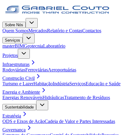
Sobre Nós
Quem Somos
Mercados
Relatório e Contas
Contactos
Serviços
masterBIM
Geotecnia
Laboratório
Projetos
Infraestruturas
Rodoviárias
Ferroviárias
Aeroportuárias
Construção Civil
Turismo e Lazer
Habitação
Indústria
Serviços
Educação e Saúde
Energia e Ambiente
Energias Renováveis
Hidráulicas
Tratamento de Resíduos
Sustentabilidade
Estratégia
ODS e Eixos de Ação
Cadeia de Valor e Partes Interessadas
Governança