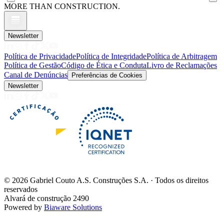
MORE THAN CONSTRUCTION.
Newsletter
Política de Privacidade
Política de Integridade
Política de Arbitragem
Política de Gestão
Código de Ética e Conduta
Livro de Reclamações
Canal de Denúncias
Preferências de Cookies
Newsletter
©
2026
Gabriel Couto A.S. Construções S.A. · Todos os direitos
reservados
Alvará de construção 2490
Powered by
Biaware Solutions